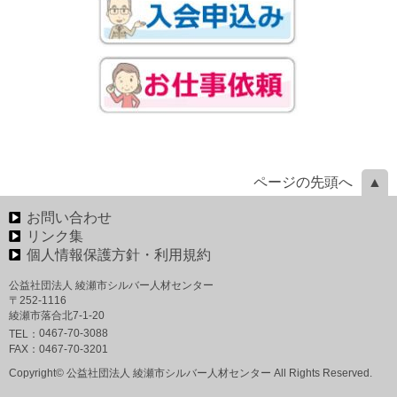
ページの先頭へ
お問い合わせ
リンク集
個人情報保護方針・利用規約
公益社団法人 綾瀬市シルバー人材センター
〒252-1116
綾瀬市落合北7-1-20
0467-70-3088
TEL：
FAX：
0467-70-3201
Copyright© 公益社団法人 綾瀬市シルバー人材センター All Rights Reserved.