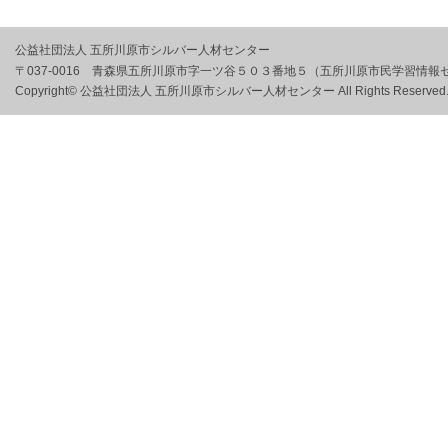
公益社団法人 五所川原市シルバー人材センター
〒037-0016 青森県五所川原市字一ツ谷５０３番地５（五所川原市民学習情報センター内） e
Copyright© 公益社団法人 五所川原市シルバー人材センター All Rights Reserved