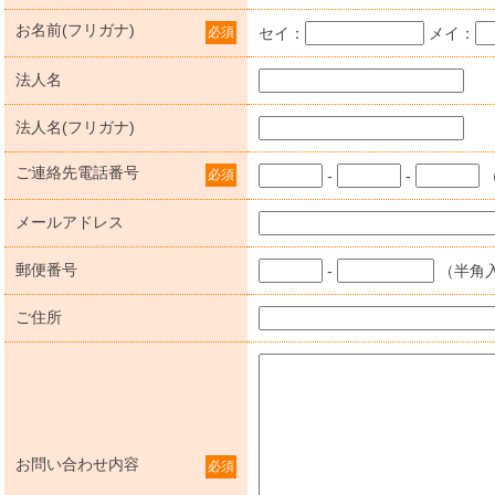
お名前(フリガナ)
必須
セイ：
メイ：
法人名
法人名(フリガナ)
ご連絡先電話番号
必須
-
-
メールアドレス
郵便番号
-
（半角
ご住所
お問い合わせ内容
必須