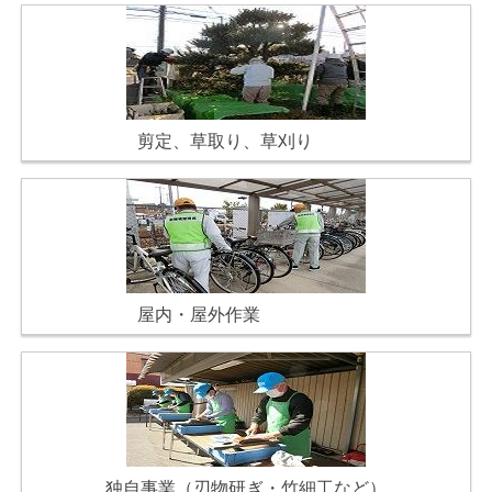
剪定、草取り、草刈り
屋内・屋外作業
独自事業（刃物研ぎ・竹細工など）