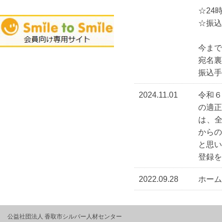
☆24
☆振込
今まで
宛名裏
振込手
2024.11.01
令和
の適
は、全
から
と思
登録を
2022.09.28
ホーム
公益社団法人 香取市シルバー人材センター