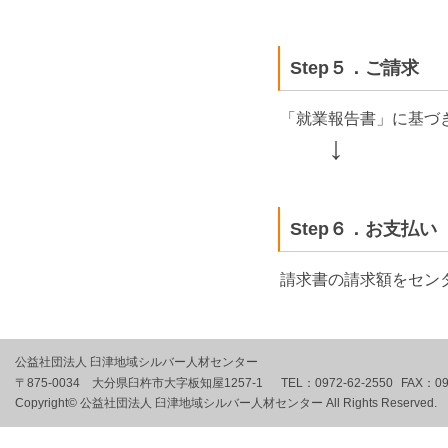
Step５．ご請求
「就業報告書」に基づ
↓
Step６．お支払い
請求書の請求額をセン
公益社団法人 臼津地域シルバー人材センター
〒875-0034 大分県臼杵市大字板知屋1257-1
TEL：
0972-62-2550
FAX：
09
Copyright© 公益社団法人 臼津地域シルバー人材センター All Rights Reserved.