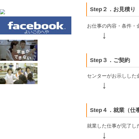
Step２．お見積り
お仕事の内容・条件・
↓
Step３．ご契約
センターがお示しした
↓
Step４．就業（仕
就業した仕事が完了し
↓