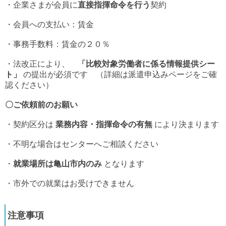
・企業さまが会員に
直接指揮命令を行う
契約
・会員への支払い：賃金
・事務手数料：賃金の２０％
・
法改正により、
「比較対象労働者に係る情報提供シー
ト」
の提出が必須です （詳細は派遣申込みページをご確
認ください）
〇ご依頼前のお願い
・
契約区分は
業務内容・指揮命令の有無
により決まります
・
不明な場合はセンターへご相談ください
・
就業場所は亀山市内のみ
となります
・市外での就業はお受けできません
注意事項