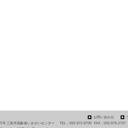
お問い合わせ
番35号 三島市高齢者いきがいセンター
TEL：
055-972-9700
FAX：
055-976-2707