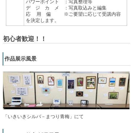
パワーポイント ：写真整理等
デ ジ カ メ ：写真取込みと編集
応 用 偏 ※ご要望に応じて受講内容
を決定します。
初心者歓迎！！
作品展示風景
「いきいきシルバ－まつり青梅」にて