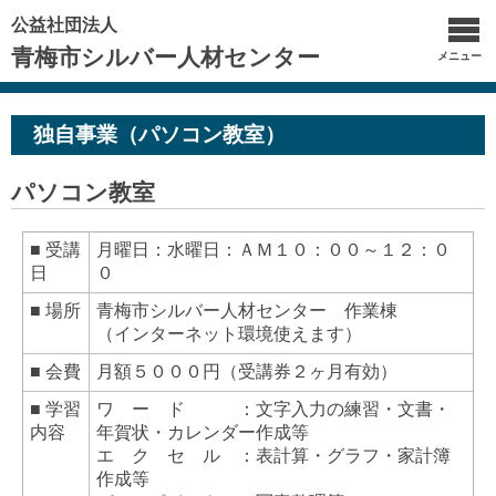
公益社団法人
青梅市シルバー人材センター
メニュー
独自事業（パソコン教室）
パソコン教室
■ 受講
月曜日：水曜日：ＡＭ１０：００～１２：０
日
０
■ 場所
青梅市シルバー人材センター 作業棟
（インターネット環境使えます）
■ 会費
月額５０００円（受講券２ヶ月有効）
■ 学習
ワ ー ド ：文字入力の練習・文書・
内容
年賀状・カレンダー作成等
エ ク セ ル ：表計算・グラフ・家計簿
作成等