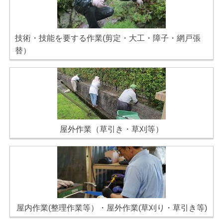
技術・技能を要する作業(剪定・大工・障子・網戸張
替）
屋外作業（草引き・草刈等）
屋内作業(整理作業等）・屋外作業(草刈り・草引き等)