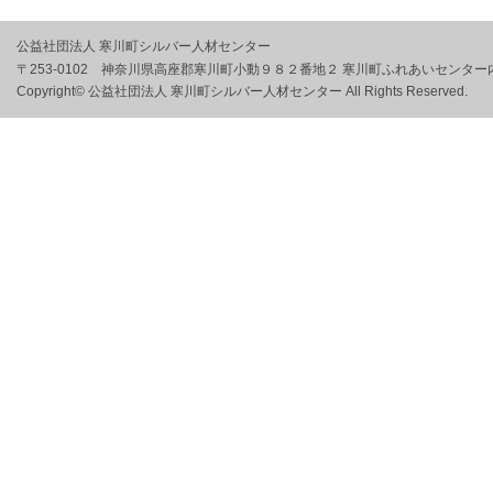
公益社団法人 寒川町シルバー人材センター
〒253-0102 神奈川県高座郡寒川町小動９８２番地２ 寒川町ふれあいセンター
Copyright© 公益社団法人 寒川町シルバー人材センター All Rights Reserved.