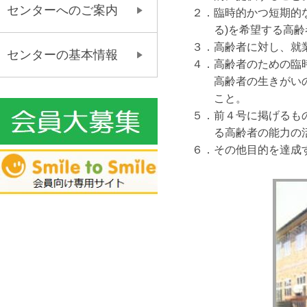
センターへのご案内
２．臨時的かつ短期的
る)を希望
する高齢
３．高齢者に対し、就
センターの基本情報
４．高齢者のための臨
高齢者の生
きがい
こと。
５．前４号に掲げるも
る高齢者の
能力の
６．その他目的を達成