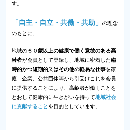
す。
「自主・自立・共働・共助」
の理念
のもとに、
地域の
６０歳以上の健康で働く意欲のある高
齢者
が会員として登録し、地域に密着した
臨
時的かつ短期的
又
はその他の軽易な仕事
を家
庭、企業、公共団体等から引受けこれを会員
に提供することにより、高齢者が働くことを
とおして健康的に生きがいを持って
地域社会
に貢献すること
を目的としています。