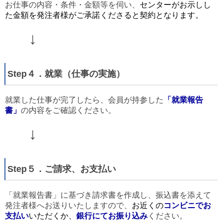
お仕事の内容・条件・金額等を伺い、
センターがお示しし
た金額を発注者様がご承諾くださると
契
約となります。
↓
Step４．就業（仕事の実施）
就業した仕事が完了したら、会員が持参した
「
就業報告
書」
の内容をご確認ください。
↓
Step５．ご請求、お支払い
「就業報告書」に基づき請求書を作成し、振込書を添えて
発注者様へお送りいたしますので、
お近くの
コンビニでお
支払い
いただくか
、
銀行にて
お振り込み
ください。