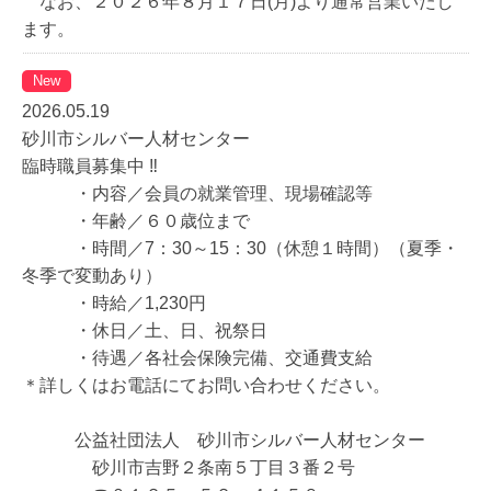
なお、２０２６年８月１７日(月)より通常営業いたし
ます。
New
2026.05.19
砂川市シルバー人材センター
臨時職員募集中 ‼
・内容／会員の就業管理、現場確認等
・年齢／６０歳位まで
・時間／7：30～15：30（休憩１時間）（夏季・
冬季で変動あり）
・時給／1,230円
・休日／土、日、祝祭日
・待遇／各社会保険完備、交通費支給
＊詳しくはお電話にてお問い合わせください。
公益社団法人 砂川市シルバー人材センター
砂川市吉野２条南５丁目３番２号