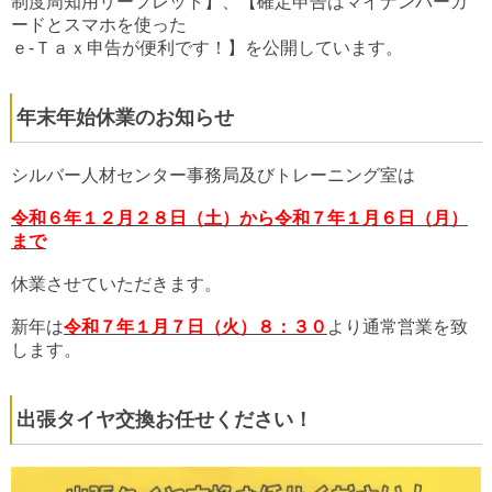
制度
周知用リーフレット】
、【
確定申告はマイナンバーカ
ードとスマホを使った
ｅ-Ｔａｘ申告
が便利です！】
を公開しています。
年末年始休業のお知らせ
シルバー人材センター事務局及びトレーニング室は
令和６年１２月２８日（土）から令和７年１月６日（月）
まで
休業させていただきます。
新年は
令和７年１月７日（火）８：３０
より通常営業を致
します。
出張タイヤ交換お任せください！