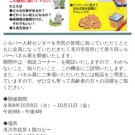
シルバー人材センターを市民の皆様に知っていただくとと
もに会員になっていただきたく滝川市役所にて第５回シル
バーパネル展を開催いたします。
期間中は「相談コーナー」を開設いたしますので、わから
ないこと、知りたいこと、この機会にご説明いたします。
また、パネル展にご来場いただいた方には粗品をご用意し
ていますので、ぜひ立ち寄って高齢者の方々の活躍をご覧
ください。
◆開催期間
令和6年10月8日（火）～10月11日（金）
午前9時～午後4時
◆場所
滝川市役所１階ロビー