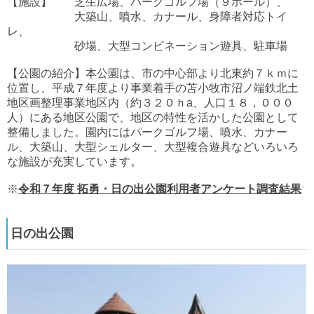
【施設】 芝生広場、パークゴルフ場（９ホール）、
大築山、噴水、カナール、身障者対応トイ
レ、
砂場、大型コンビネーション遊具、駐車場
【公園の紹介】本公園は、市の中心部より北東約７ｋｍに
位置し、平成７年度より事業着手の苫小牧市沼ノ端鉄北土
地区画整理事業地区内（約３２０ｈa、人口１８，０００
人）にある地区公園で、地区の特性を活かした公園として
整備しました。園内にはパークゴルフ場、噴水、カナー
ル、大築山、大型シェルター、大型複合遊具などいろいろ
な施設が充実しています。
※
令和７年度 拓勇・日の出公園利用者アンケート調査結果
日の出公園