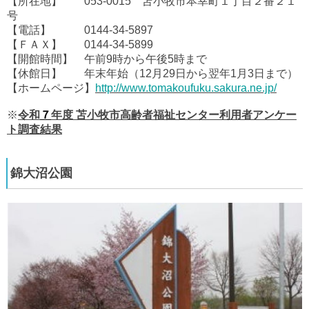
【所在地】 053-0015 苫小牧市本幸町１丁目２番２１
号
【電話】 0144-34-5897
【ＦＡＸ】 0144-34-5899
【開館時間】 午前9時から午後5時まで
【休館日】 年末年始（12月29日から翌年1月3日まで）
【ホームページ】
http://www.tomakoufuku.sakura.ne.jp/
※
令和
７
年度 苫小牧市高齢者福祉センター利用者アンケー
ト調査結果
錦大沼公園