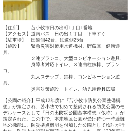
【住所】 苫小牧市日の出町1丁目1番地
【アクセス】道南バス 日の出１丁目 下車すぐ
【駐車場】 国道側42台、鉄道側25台
【施設】 緊急災害対策用水道機材、貯蔵庫、健康遊
具、
２連ブランコ、大型コンビネーション遊具、
身障者対応トイレ、３連曲柱鉄棒、ブラン
コ、
丸太ステップ、鉄棒、コンビネーション遊
具、
災害対策施設、トイレ、幼児用遊具広場
【公園の紹介】平成12年度に『苫小牧市防災公園整備構
想』が策定され、苫小牧で初めて整備される防災公園のモ
デルケースとして『日の出防災公園基本構想（仮称）』が
策定された。この中で、本来地区公園が受け持つ一時避難
地の機能に、防災拠点機能を付加した公園として検討が行