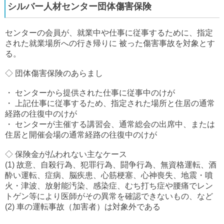
シルバー人材センター団体傷害保険
センターの会員が、就業中や仕事に従事するために、指定
された就業場所への行き帰りに 被った傷害事故を対象とす
る。
◇ 団体傷害保険のあらまし
・ センターから提供された仕事に従事中のけが
・ 上記仕事に従事するため、指定された場所と住居の通常
経路の往復中のけが
・ センターが主催する講習会、通常総会の出席中、または
住居と開催会場の通常経路の往復中のけが
◇ 保険金が払われない主なケース
(1) 故意、自殺行為、犯罪行為、闘争行為、無資格運転、酒
酔い運転、症病、脳疾患、心筋梗塞、心神喪失、地震・噴
火・津波、放射能汚染、感染症、むち打ち症や腰痛でレン
トゲン等により医師がその異常を確認できないもの、など
(2) 車の運転事故（加害者）は対象外である