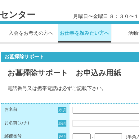
材センター
月曜日〜金曜日 ８：３０〜
入会をお考えの方へ
お仕事を頼みたい方へ
活動
お墓掃除サポート
お墓掃除サポート お申込み用紙
電話番号又は携帯電話は必ずご記載下さい。
お名前
必須
お名前(カナ)
必須
郵便番号
必須
-
（半角