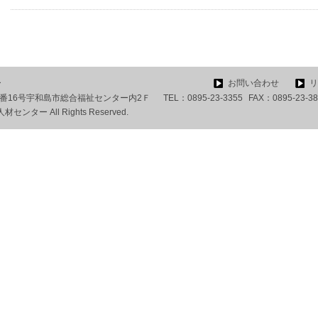
ー
お問い合わせ
リ
目6番16号宇和島市総合福祉センター内2Ｆ
TEL：
0895-23-3355
FAX：
0895-23-3
ター All Rights Reserved.