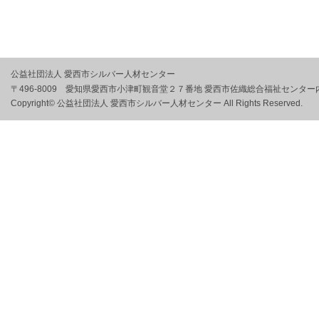
公益社団法人 愛西市シルバー人材センター
〒496-8009 愛知県愛西市小津町観音堂２７番地 愛西市佐織総合福祉センター
Copyright© 公益社団法人 愛西市シルバー人材センター All Rights Reserved.