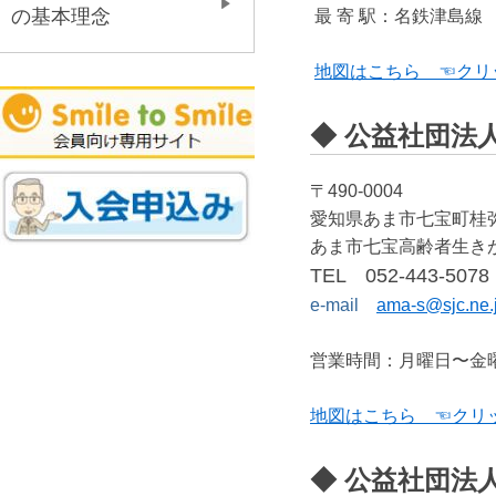
の基本理念
最 寄 駅：名鉄津島線
地図はこちら ☜クリ
◆ 公益社団法
〒490-0004
愛知県あま市七宝町桂
あま市七宝高齢者生き
TEL 052-443-5078
e-mail
ama-s@sjc.ne.
営業時間：月曜日〜金
地図はこちら ☜クリ
◆ 公益社団法