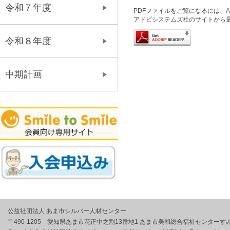
令和７年度
PDFファイルをご覧になるには、Ado
アドビシステムズ社のサイトから
令和８年度
中期計画
公益社団法人 あま市シルバー人材センター
〒490-1205 愛知県あま市花正中之割13番地1 あま市美和総合福祉センターす