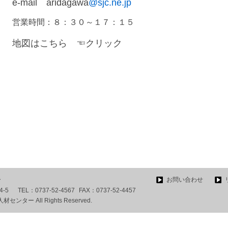
e-mail aridagawa
@sjc.ne.jp
営業時間：８：３０～１７：１５
地図はこちら ☜クリック
ー
お問い合わせ
-5
TEL：
0737-52-4567
FAX：
0737-52-4457
ター All Rights Reserved.