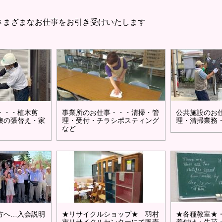
さまざまなお仕事をお引き受けいたします
・・・植木剪
事業所のお仕事・・・清掃・管
公共施設のお
襖の張替え・家
理・受付・チラシポスティング
理・清掃業務
など
方へ…入会説明
★リサイクルショップ★ 羽村
★各種教室★