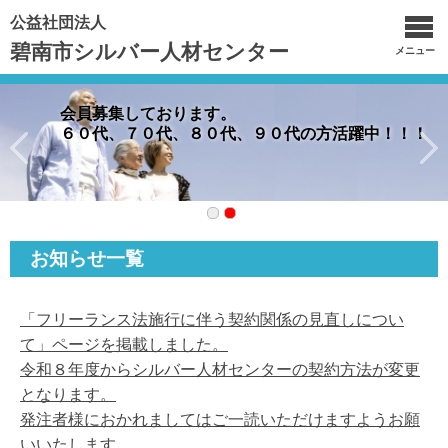
公益社団法人
碧南市シルバー人材センター
メニュー
会員募集しております。
６０代、７０代、８０代、９０代の方活躍中！！！
お知らせ一覧
「フリーランス法施行に伴う契約関係の見直しについ
て」ページを掲載しました。
令和８年度からシルバー人材センターの契約方法が変更
となります。
発注者様におかれましてはご一読いただけますようお願
いいたします。