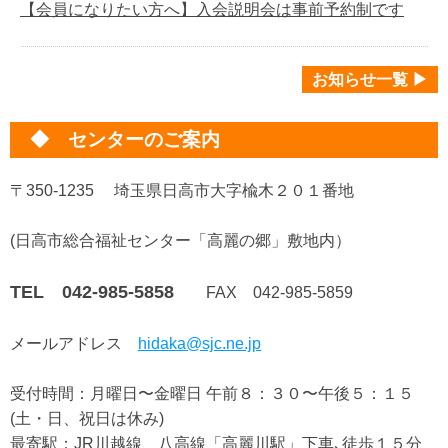
【会員になりたい方へ】入会説明会は事前予約制です
お知らせ一覧 ▶
◆ センターのご案内
〒350-1235 埼玉県日高市大字楡木２０１番地
(日高市総合福祉センター「高麗の郷」敷地内）
TEL 042-985-5858
FAX 042-985-5859
メールアドレス
hidaka@sjc.ne.jp
受付時間：月曜日〜金曜日 午前８：３０〜午後５：１５
(土・日、祝日は休み)
最寄駅：JR川越線、八高線「高麗川駅」下車､徒歩１５分