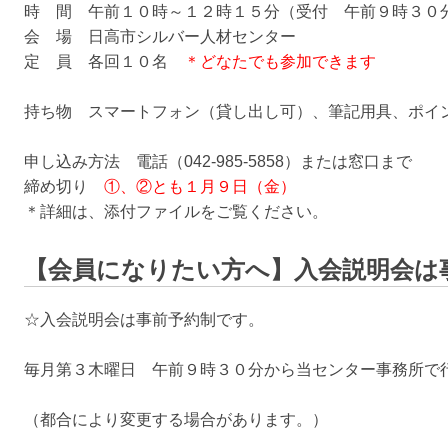
時 間 午前１０時～１２時１５分（受付 午前９時３０
会 場 日高市シルバー人材センター
定 員 各回１０名
＊どなたでも参加できます
持ち物 スマートフォン（貸し出し可）、筆記用具、ポイ
申し込み方法 電話（042-985-5858）または窓口まで
締め切り
①、②とも１月９日（金）
＊詳細は、添付ファイルをご覧ください。
【会員になりたい方へ】入会説明会は
☆入会説明会は事前予約制です。
毎月第３木曜日 午前９時３０分から当センター事務所で
（都合により変更する場合があります。）