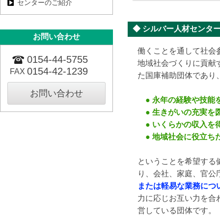
センターのご紹介
◆ シルバー人材センタ
お問い合わせ
働くことを通して社会
0154-44-5755
地域社会づくりに貢献
0154-42-1239
FAX
た国庫補助団体であり
お問い合わせ
● 永年の経験や技能
● 生きがいの充実を
● いくらかの収入を
● 地域社会に役立ち
ということを希望する
り、会社、家庭、官公
または軽易な業務につ
力に応じお互い力を合
営している団体です。