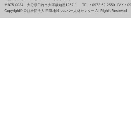
〒875-0034 大分県臼杵市大字板知屋1257-1
TEL：
0972-62-2550
FAX：
09
Copyright© 公益社団法人 臼津地域シルバー人材センター All Rights Reserved.