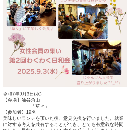
令和7年9月3日(水)
【会場】油谷角山
「
草々
」
【参加者】
19名
美味しいランチを頂いた後、意見交換を行いました。就業
に対する考えを共有することができ、とても有意義な時間