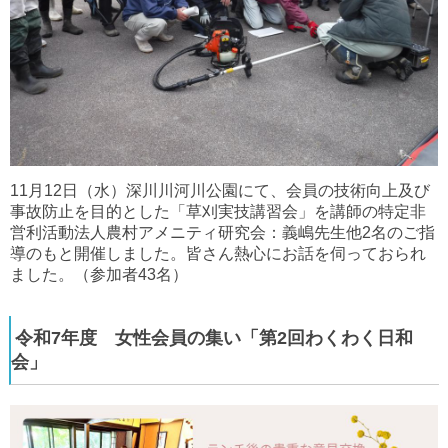
11月12日（水）深川川河川公園にて、会員の技術向上及び
事故防止を目的とした「草刈実技講習会」を講師の特定非
営利活動法人農村アメニティ研究会：義嶋先生他2名のご指
導のもと開催しました。皆さん熱心にお話を伺っておられ
ました。（参加者43名）
令和7年度 女性会員の集い「第2回わくわく日和
会」