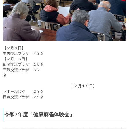
【２月９日】
中央交流プラザ ４３名
【２月１３日】
仙崎交流プラザ
１８名
三隅交流プラザ
３２
名
【２月１８日】
ラポールゆや
２３名
日置交流プラザ
２９名
令和7年度「健康麻雀体験会」