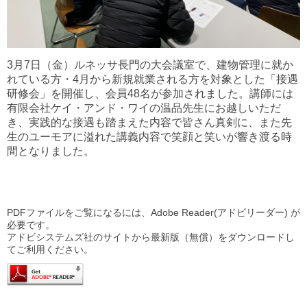
3月7日（金）ルネッサ長門の大会議室で、建物管理に就か
れている方・4月から新規就業される方を対象とした「接遇
研修会」を開催し、会員48名が参加されました。講師には
有限会社ケイ・アンド・ワイの温品先生にお越しいただ
き、実践的な接遇も踏まえた内容で皆さん真剣に、また先
生のユーモアに溢れた講義内容で笑顔と笑いが響き渡る時
間となりました。
PDFファイルをご覧になるには、Adobe Reader(アドビリーダー) が
必要です。
アドビシステムズ社のサイトから最新版（無償）をダウンロードし
てご利用ください。