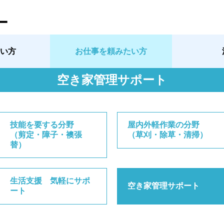
ー
い方
お仕事を頼みたい方
空き家管理サポート
技能を要する分野
屋内外軽作業の分野
（剪定・障子・襖張
（草刈・除草・清掃）
替）
生活支援 気軽にサポ
空き家管理サポート
ート