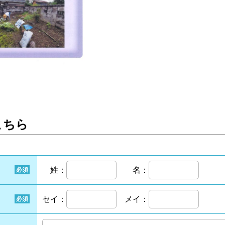
こちら
姓：
名：
必須
セイ：
メイ：
必須