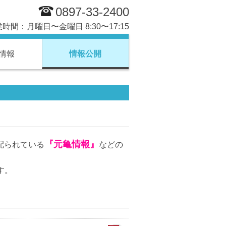
0897-33-2400
 営業時間：月曜日〜金曜日 8:30〜17:15
情報
情報公開
『
元亀情報
』
配られている
などの
す。