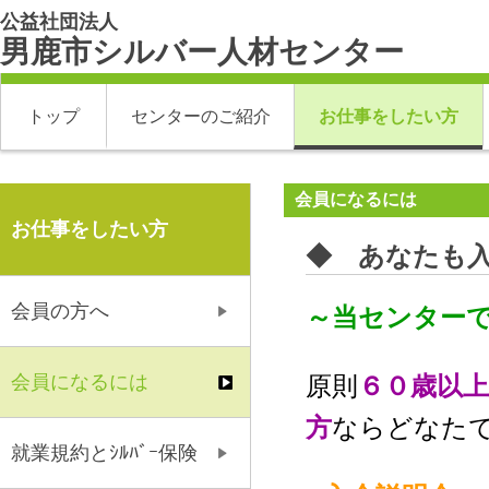
公益社団法人
男鹿市シルバー人材センター
トップ
センターのご紹介
お仕事をしたい方
会員になるには
お仕事をしたい方
◆ あなたも
会員の方へ
～当センター
原則
６０歳
以上
会員になるには
方
ならどなた
就業規約とｼﾙﾊﾞｰ保険