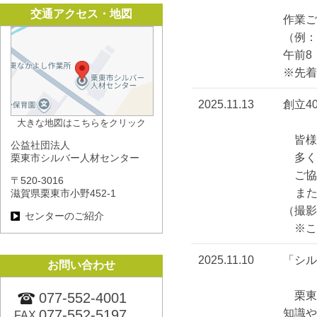
交通アクセス・地図
作業ご
（例：
午前8
※先着
2025.11.13
創立4
大きな地図はこちらをクリック
皆様
公益社団法人
多く
栗東市シルバー人材センター
ご協
〒520-3016
また
滋賀県栗東市小野452-1
（撮影
センターのご紹介
※こ
2025.11.10
「シル
お問い合わせ
栗東
077-552-4001
知識
077-552-5197
FAX