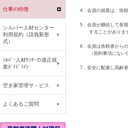
仕事の特徴
4．会員の就業は、依
5．会員が継続して長
シルバー人材センター
することがありま
利用規約（請負新形
式）
6．会員は依頼者から
（契約事項にない仕
ｼﾙﾊﾞｰ人材ｾﾝﾀｰの適正就
業ｶﾞｲﾄﾞﾗｲﾝ
7．安全に配慮し高齢
空き家管理サ－ビス
よくあるご質問