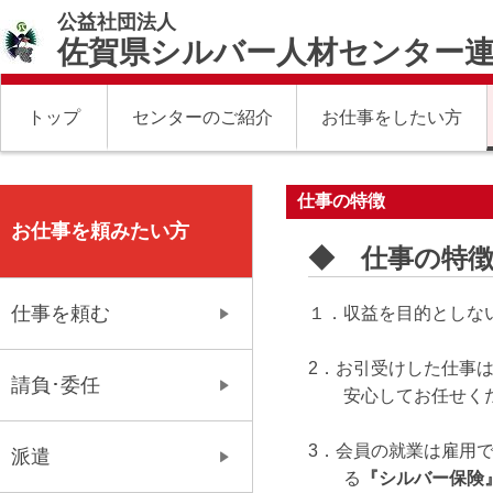
公益社団法人
佐賀県シルバー人材センター
トップ
センターのご紹介
お仕事をしたい方
仕事の特徴
お仕事を頼みたい方
◆ 仕事の特
仕事を頼む
１．収益を目的としな
2．お引受けした仕事
請負･委任
安心してお任せくだ
3．会員の就業は雇用
派遣
る
『シルバー保険