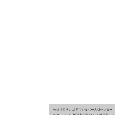
公益社団法人 坂戸市シルバー人材センター
〒350-0212 坂戸市石井2327-5 坂戸市