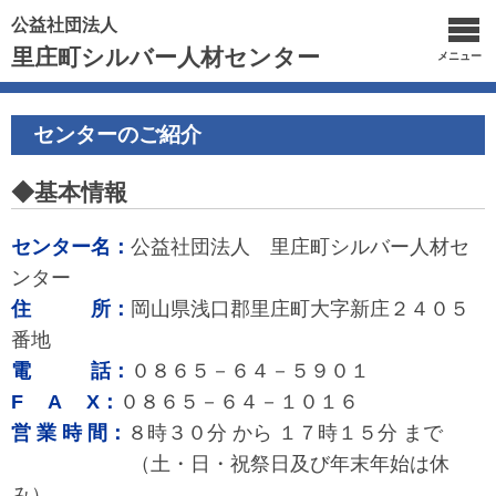
公益社団法人
里庄町シルバー人材センター
メニュー
センターのご紹介
◆基本情報
センター名：
公益社団法人 里庄町シルバー人材セ
ンター
住 所：
岡山県浅口郡里庄町大字新庄２４０５
番地
電 話：
０８６５－６４－５９０１
F A X：
０８６５－６４－１０１６
営 業 時 間：
８時３０分 から １７時１５分 まで
（土・日・祝祭日及び年末年始は休
み）