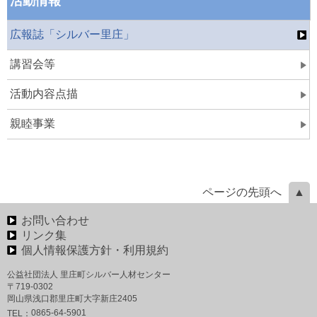
活動情報
広報誌「シルバー里庄」
講習会等
活動内容点描
親睦事業
ページの先頭へ
お問い合わせ
リンク集
個人情報保護方針・利用規約
公益社団法人 里庄町シルバー人材センター
〒719-0302
岡山県浅口郡里庄町大字新庄2405
0865-64-5901
TEL：