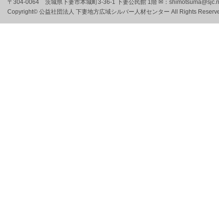
〒304-0064 茨城県下妻市本城町3-36-1 下妻公民館 1階 ✉：shimotsuma@sjc.ne
Copyright© 公益社団法人 下妻地方広域シルバー人材センター All Rights Reserve