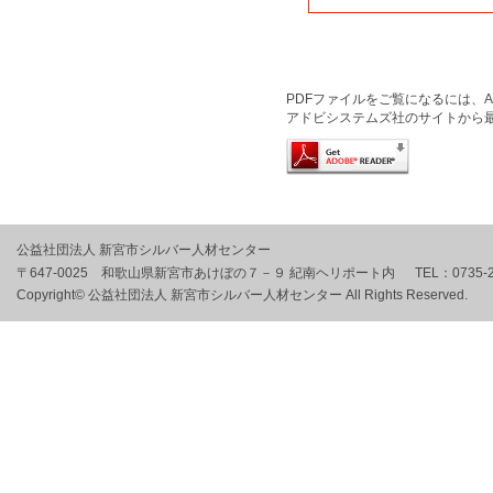
PDFファイルをご覧になるには、Ado
アドビシステムズ社のサイトから
公益社団法人 新宮市シルバー人材センター
〒647-0025 和歌山県新宮市あけぼの７－９ 紀南ヘリポート内
TEL：
0735-
Copyright© 公益社団法人 新宮市シルバー人材センター All Rights Reserved.