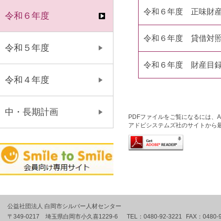
令和６年度 正味財
令和６年度
令和６年度 貸借対
令和５年度
令和６年度 財産目
令和４年度
中・長期計画
PDFファイルをご覧になるには、Ado
アドビシステムズ社のサイトから
公益社団法人 白岡市シルバー人材センター
〒349-0217 埼玉県白岡市小久喜1229-6
TEL：
0480-92-3221
FAX：
0480-