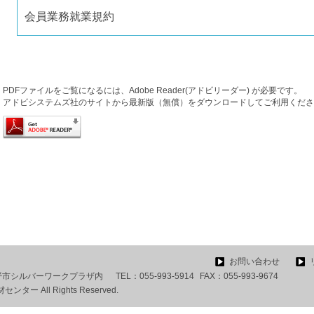
会員業務就業規約
PDFファイルをご覧になるには、Adobe Reader(アドビリーダー) が必要です。
アドビシステムズ社のサイトから最新版（無償）をダウンロードしてご利用くださ
お問い合わせ
 裾野市シルバーワークプラザ内
TEL：
055-993-5914
FAX：
055-993-9674
ー All Rights Reserved.