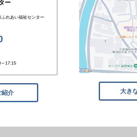
ター
市ふれあい福祉センター
0
17:15
大き
ご紹介