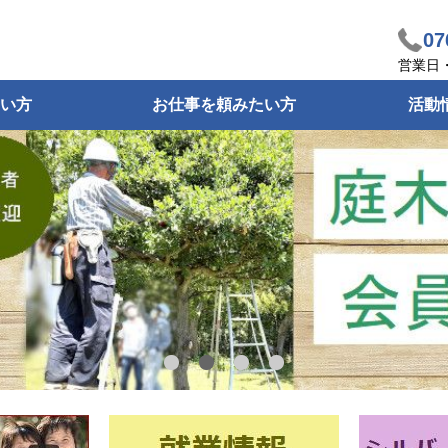
07
営業日・
い方
お仕事を頼みたい方
活動