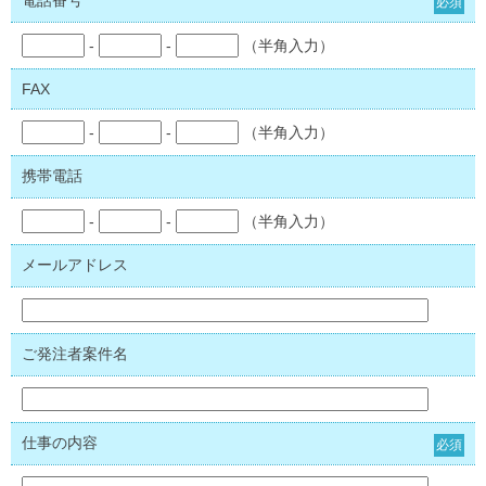
電話番号
必須
-
-
（半角入力）
FAX
-
-
（半角入力）
携帯電話
-
-
（半角入力）
メールアドレス
ご発注者案件名
仕事の内容
必須