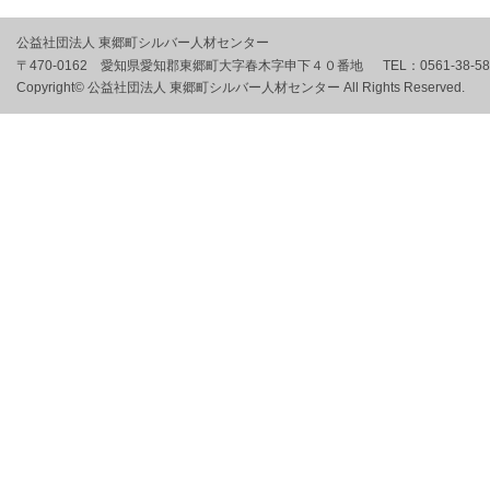
公益社団法人 東郷町シルバー人材センター
〒470-0162 愛知県愛知郡東郷町大字春木字申下４０番地
TEL：
0561-38-5
Copyright© 公益社団法人 東郷町シルバー人材センター All Rights Reserved.