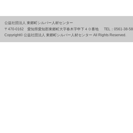
公益社団法人 東郷町シルバー人材センター
〒470-0162 愛知県愛知郡東郷町大字春木字申下４０番地
TEL：
0561-38-5
Copyright© 公益社団法人 東郷町シルバー人材センター All Rights Reserved.