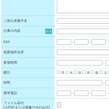
ご発注者案件名
仕事の内容
必須
FAX
-
-
就業場所住所
希望時間
-
曜日
月
火
水
木
金
土
時間
-
携帯電話
-
-
ファイル添付
(※PDFまたは画像ﾌｧｲﾙのみ可)