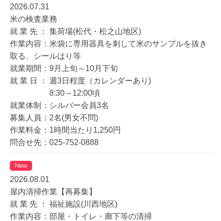
2026.07.31
米の検査業務
就 業 先 ： 集荷場(松代・松之山地区)
作業内容：米袋に専用器具を刺して米のサンプルを抜き
取る、シールはり等
就業期間：9月上旬～10月下旬
就 業 日 ： 週3日程度（カレンダーあり)
8:30～12:00頃
就業体制：シルバー会員3名
募集人員：2名(男女不問)
作業料金：1時間当たり1,250円
問合せ先：025-752-0888
New
2026.08.01
屋内清掃作業【再募集】
就 業 先 ： 福祉施設(川西地区)
作業内容：部屋・トイレ・廊下等の清掃