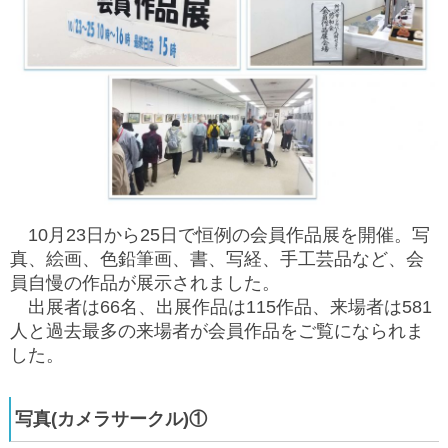
10月23日から25日で恒例の会員作品展を開催。写
真、絵画、色鉛筆画、書、写経、手工芸品など、会
員自慢の作品が展示されました。
出展者は66名、出展作品は115作品、来場者は581
人と過去最多の来場者が会員作品をご覧になられま
した。
写真(カメラサークル)①