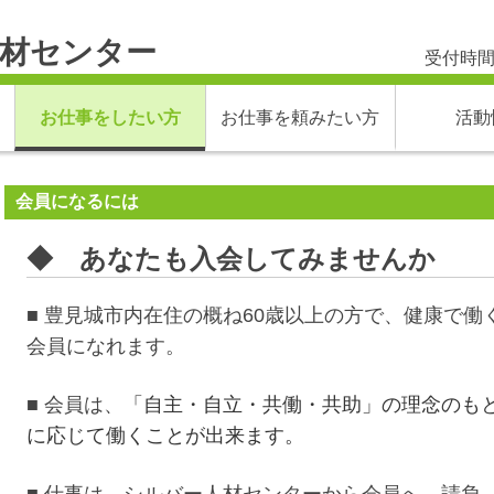
材センター
受付時間
お仕事をしたい方
お仕事を頼みたい方
活動
会員になるには
◆ あなたも入会してみませんか
■ 豊見城市内在住の概ね60歳以上の方で、健康で
会員になれます。
■ 会員は、
「自主・自立・共働・共助」の理念のも
に応じて働くことが出来ます。
■ 仕事は、シルバー人材センターから会員へ、請負